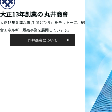
大正13年創業の
丸井商會
大正13年創業以来,手間とひま』をモットーに、総
合エネルギー販売事業を展開しています。
丸井商會について