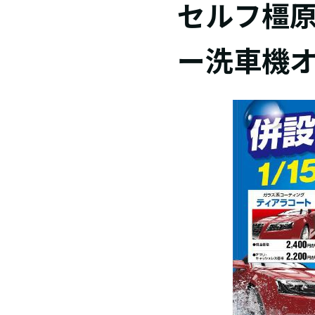
セルフ橿原
ー洗車機